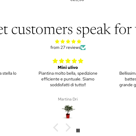
et customers speak for 
from 27 reviews
Piantina Ulivo
Mini Li
izione
Bellissima piantina, è stato un regalo di
H35/40
iamo
battesimo ai nonni che hanno un
grande giardino. Arrivato puntuale e in
ottime condizioni.
Martina Dri