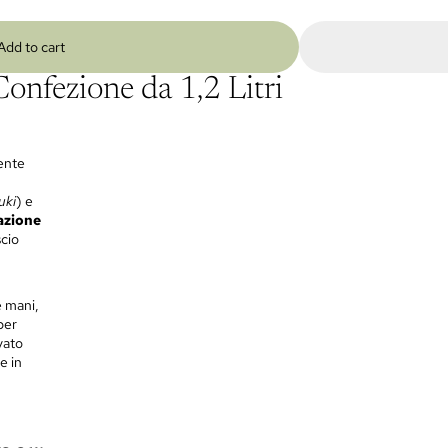
Add to cart
nfezione da 1,2 Litri
ente
uki
) e
zazione
scio
e mani,
per
vato
e in