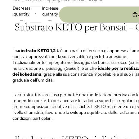
Taxes included. Shipping calculated at checkout.
Decrease
Increase
quantity
quantity
Substrato KETO per Bonsai – Co
Il
substrato KETO 1,2 L
è una pasta di terriccio giapponese altam
coesiva, apprezzata per la sua versatilità e perfetta adesione.
Tradizionalmente impiegato nel fissaggio dei bonsai su rocce (
Ishiz
nella creazione di paesaggi (
Saikei
), è anche
ideale per la realiz
dei kokedama
, grazie alla sua consistenza modellabile e al suo rila
graduale dell’umidità.
La sua struttura argillosa permette una modellazione precisa con l
rendendolo perfetto per ancorare le radici su superfici irregolari o 
creare composizioni creative e artistiche. Il KETO mantiene un ele
livello di umidità, favorendo lo sviluppo equilibrato delle radici anch
condizioni particolari.