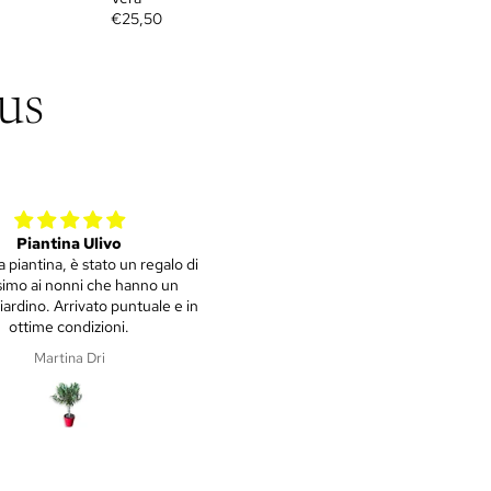
€25,50
us
metta Rossa o PURSHA Ø15cm
Tutto perfetto
cm – Agrume Made in Sicily
Spedizione puntuale, imballaggio d
e lode e che dire... Piantine
stupende!!!! Grazie mille
MARIA KYRIAKOU
Marica Giacomazzo