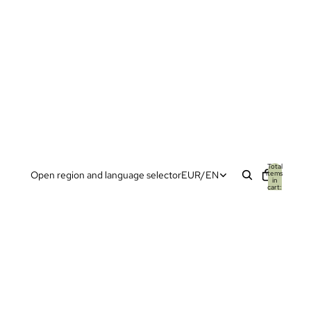
Total
items
Open region and language selector
EUR
/
EN
in
cart:
0