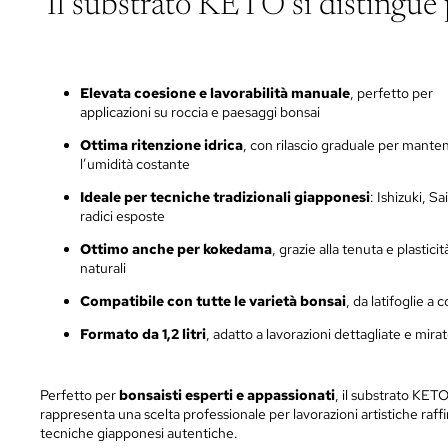
Il substrato KETO si distingue 
Elevata coesione e lavorabilità manuale
, perfetto per
applicazioni su roccia e paesaggi bonsai
Ottima ritenzione idrica
, con rilascio graduale per mante
l’umidità costante
Ideale per tecniche tradizionali giapponesi
: Ishizuki, Sa
radici esposte
Ottimo anche per kokedama
, grazie alla tenuta e plasticit
naturali
Compatibile con tutte le varietà bonsai
, da latifoglie a 
Formato da 1,2 litri
, adatto a lavorazioni dettagliate e mira
Perfetto per
bonsaisti esperti e appassionati
, il substrato KET
rappresenta una scelta professionale per lavorazioni artistiche raff
tecniche giapponesi autentiche.