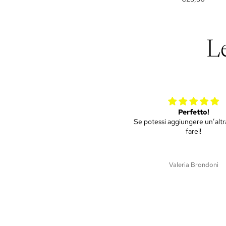
L
Perfetto!
Mini ulivo
potessi aggiungere un’altra stella lo
Piantina molto bella, sped
farei!
efficiente e puntuale. S
soddisfatti di tutto!!
Valeria Brondoni
Martina Dri