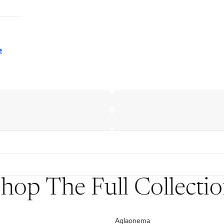
e
hop The Full Collecti
Aglaonema