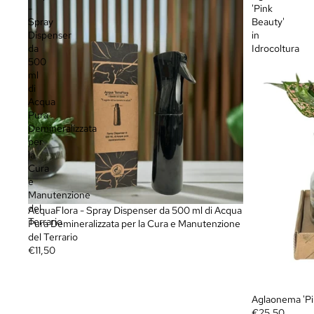
-
'Pink
Spray
Beauty'
Dispenser
in
da
Idrocoltura
500
ml
di
Acqua
Pura
Demineralizzata
per
la
Cura
e
Manutenzione
del
AcquaFlora - Spray Dispenser da 500 ml di Acqua
Terrario
Pura Demineralizzata per la Cura e Manutenzione
del Terrario
€11,50
Aglaonema 'Pin
€25,50