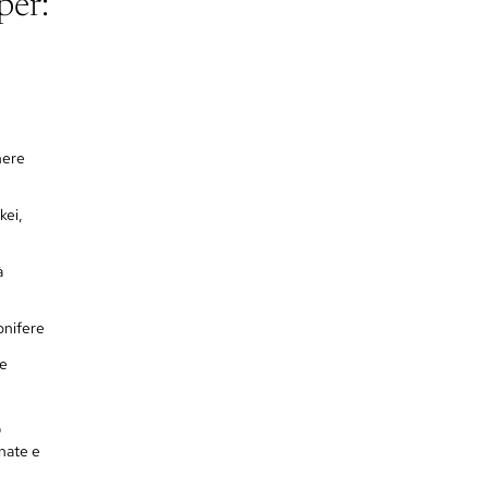
per:
nere
ikei,
à
conifere
te
O
inate e