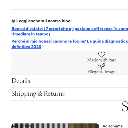
📖 Leggi anche sul nostro blog:
Bonsai d'estate: i 7 errori che gli portano sofferenza (e com
rimediare in tempo)
Perché al mio bonsai cadono le foglie? La guida diagnostica
definitiva 2026
Made with care
Elegant design
Details
Shipping & Returns
S
AcquaFlora
Aglaonema