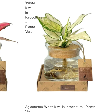
'White
Kiwi'
in
Idrocoltura
-
Pianta
Vera
Aglaonema 'White Kiwi' in Idrocoltura - Pianta
Vera