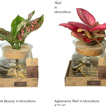
'Red'
in
Idrocoltura
k Beauty' in Idrocoltura
Aglaonema 'Red' in Idrocoltura
€25,50