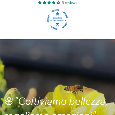
9 reviews
🌸
"Coltiviamo bellezza,