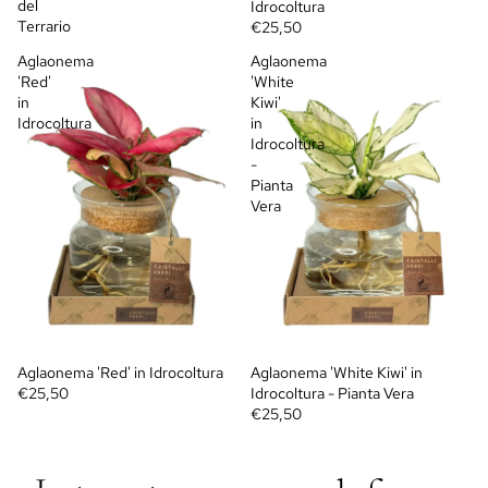
del
Idrocoltura
Terrario
€25,50
Aglaonema
Aglaonema
'Red'
'White
in
Kiwi'
Idrocoltura
in
Idrocoltura
-
Pianta
Vera
Aglaonema 'Red' in Idrocoltura
Aglaonema 'White Kiwi' in
€25,50
Idrocoltura - Pianta Vera
€25,50