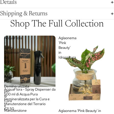
Details
Shipping & Returns
Shop The Full Collection
AcquaFlora
Aglaonema
-
'Pink
Spray
Beauty'
Dispenser
in
da
Idrocoltura
500
ml
di
Acqua
Pura
Demineralizzata
AcquaFlora - Spray Dispenser da
per
500 ml di Acqua Pura
la
Demineralizzata per la Cura e
Cura
Manutenzione del Terrario
e
€11,50
Manutenzione
Aglaonema 'Pink Beauty' in