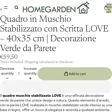
Total
items
in
cart:
0
Quadro in Muschio
Stabilizzato con Scritta LOVE
– 40x35 cm | Decorazione
Verde da Parete
€59,50
Taxes included. Shipping calculated at checkout.
Decrease
Increase
quantity
quantity
Add to cart
Il
quadro muschio stabilizzato LOVE
è una raffinata decorazione
verde da parete che unisce design e natura. Questo elemento d'arredo,
con la parola LOVE realizzata in muschio stabilizzato verde intenso su una
base in legno, offre un tocco di eleganza e serenità a qualsiasi ambiente.