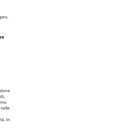
opeo,
ro
azione
ti,
lima
 nelle
tà. In