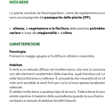
NOTA BENE
Le piante vendute da Hoomegardeen, come da regolamento eur
sono accompagnate dal
passaporto delle piante (PP).
L'
altezza,
la
vegetazione e la fioritura
delle piantine
potrebbe
variare
in base alla
stagionalità
e al
clima
.
CARATTERISTICHE
Fenologia:
Fiorisce in maggio-giugno e fruttifica in ottobre-novembre.
Habitat:
Il mirto è un arbusto diffuso nel mediterraneo, che vive in consoci
con altri elementi caratteristici della macchia, quali il lentisco ed i cis
nella fascia litoranea e collinare. È una pianta che necessita di un c
mite ed è sensibile ai venti forti per cui lo si trova spesso localizzato
vallecole.
Si adatta molto bene a qualsiasi tipo di terreno. Tollera bene la sicci
estate esprime il massimo della sua bellezza quando la sua chioma
verdastra si riempie di deliziosi fiorellini bianchi.