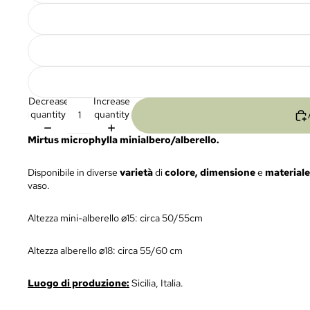
Decrease
Increase
quantity
quantity
Mirtus microphylla minialbero/alberello.
Disponibile in diverse
varietà
di
colore, dimensione
e
materiale
vaso.
Altezza
mini-alberello
⌀15: circa 50/55cm
Altezza
alberello
⌀18: circa 55/60 cm
Luogo di produzione:
Sicilia, Italia.