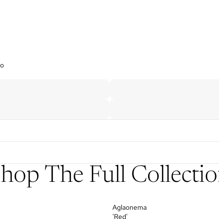
no
hop The Full Collecti
Aglaonema
'Red'