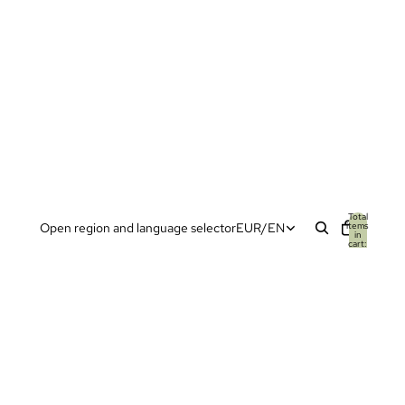
Total
items
Open region and language selector
EUR
/
EN
in
cart:
0