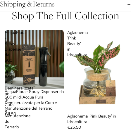
Shipping & Returns
Shop The Full Collection
AcquaFlora
Aglaonema
-
'Pink
Spray
Beauty'
Dispenser
in
da
Idrocoltura
500
ml
di
Acqua
Pura
Demineralizzata
AcquaFlora - Spray Dispenser da
per
500 ml di Acqua Pura
la
Demineralizzata per la Cura e
Cura
Manutenzione del Terrario
e
€11,50
Manutenzione
Aglaonema 'Pink Beauty' in
del
Idrocoltura
Terrario
€25,50