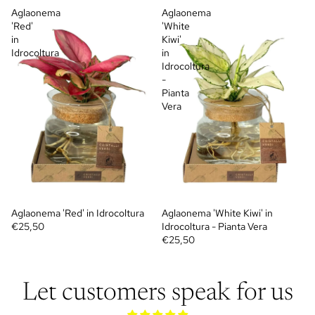
Aglaonema
Aglaonema
'Red'
'White
in
Kiwi'
Idrocoltura
in
Idrocoltura
-
Pianta
Vera
Aglaonema 'Red' in Idrocoltura
Aglaonema 'White Kiwi' in
€25,50
Idrocoltura - Pianta Vera
€25,50
Let customers speak for us