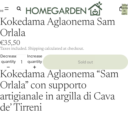
Total
items
in
cart:
0
Kokedama Aglaonema Sam
Orlala
€35,50
Taxes included. Shipping calculated at checkout.
Decrease
Increase
quantity
quantity
Sold out
Kokedama Aglaonema “Sam
Orlala” con supporto
artigianale in argilla di Cava
de’ Tirreni