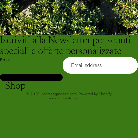
Iscriviti alla Newsletter per sconti
Refund policy
speciali e offerte personalizzate
Privacy policy
Email
Terms of service
Shipping policy
Contact information
Shop
Legal notice
© 2026
Hoomeegardeen.com
, Powered by Shopify
Terms and Policies