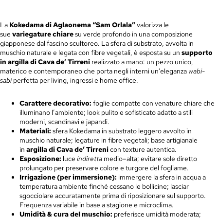
La
Kokedama di Aglaonema “Sam Orlala”
valorizza le
sue
variegature chiare
su verde profondo in una composizione
giapponese dal fascino scultoreo. La sfera di substrato, avvolta in
muschio naturale e legata con fibre vegetali, è esposta su un
supporto
in argilla di Cava de’ Tirreni
realizzato a mano: un pezzo unico,
materico e contemporaneo che porta negli interni un’eleganza
wabi-
sabi
perfetta per living, ingressi e home office.
Carattere decorativo:
foglie compatte con venature chiare che
illuminano l’ambiente; look pulito e sofisticato adatto a stili
moderni, scandinavi e japandi.
Materiali:
sfera Kokedama in substrato leggero avvolto in
muschio naturale; legature in fibre vegetali; base artigianale
in
argilla di Cava de’ Tirreni
con texture autentica.
Esposizione:
luce
indiretta
medio–alta; evitare sole diretto
prolungato per preservare colore e turgore del fogliame.
Irrigazione (per immersione):
immergere la sfera in acqua a
temperatura ambiente finché cessano le bollicine; lasciar
sgocciolare accuratamente prima di riposizionare sul supporto.
Frequenza variabile in base a stagione e microclima.
Umidità & cura del muschio:
preferisce umidità moderata;