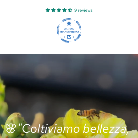
9 reviews
🌸
"Coltiviamo bellezza,