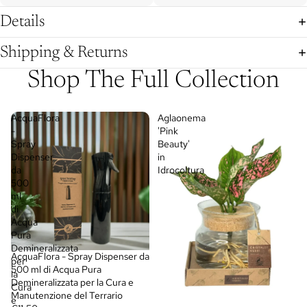
Details
Shipping & Returns
Shop The Full Collection
AcquaFlora
Aglaonema
-
'Pink
Spray
Beauty'
Dispenser
in
da
Idrocoltura
500
ml
di
Acqua
Pura
Demineralizzata
AcquaFlora - Spray Dispenser da
per
500 ml di Acqua Pura
la
Demineralizzata per la Cura e
Cura
Manutenzione del Terrario
e