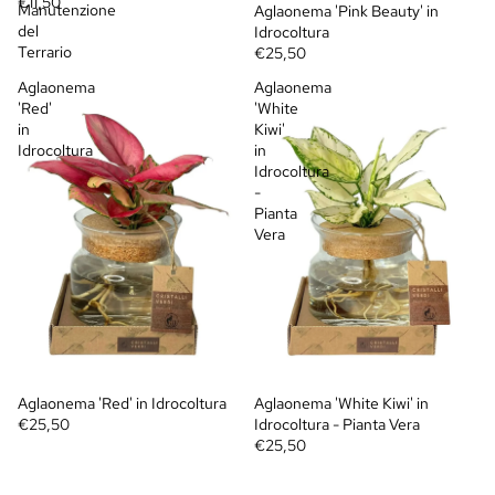
€11,50
Manutenzione
Aglaonema 'Pink Beauty' in
del
Idrocoltura
Terrario
€25,50
Aglaonema
Aglaonema
'Red'
'White
in
Kiwi'
Idrocoltura
in
Idrocoltura
-
Pianta
Vera
Aglaonema 'Red' in Idrocoltura
Aglaonema 'White Kiwi' in
€25,50
Idrocoltura - Pianta Vera
€25,50