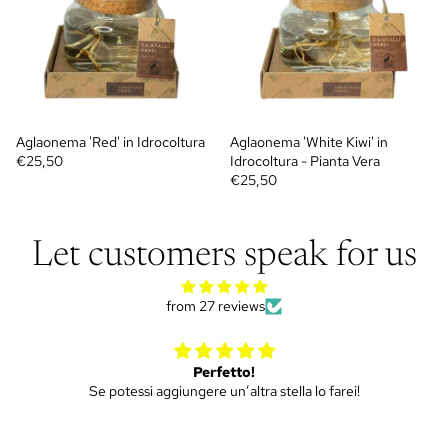
Aglaonema 'Red' in Idrocoltura
Aglaonema 'White Kiwi' in
€25,50
Idrocoltura - Pianta Vera
€25,50
Let customers speak for us
from 27 reviews
Mini ulivo
o farei!
Piantina molto bella, spedizione efficiente e pu
Siamo soddisfatti di tutto!!