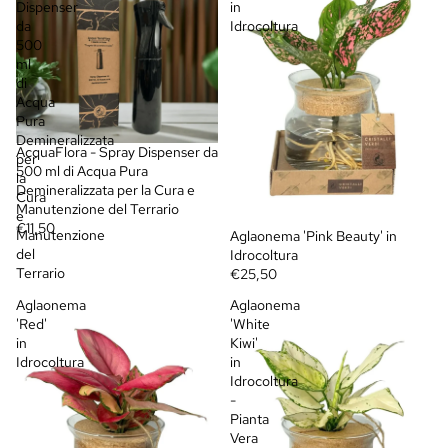
Dispenser
in
da
Idrocoltura
500
ml
di
Acqua
Pura
Demineralizzata
AcquaFlora - Spray Dispenser da
per
500 ml di Acqua Pura
la
Demineralizzata per la Cura e
Cura
Manutenzione del Terrario
e
€11,50
Manutenzione
Aglaonema 'Pink Beauty' in
del
Idrocoltura
Terrario
€25,50
Aglaonema
Aglaonema
'Red'
'White
in
Kiwi'
Idrocoltura
in
Idrocoltura
-
Pianta
Vera