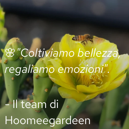
🌸
"Coltiviamo bellezza,
regaliamo emozioni".
- Il team di
Hoomeegardeen