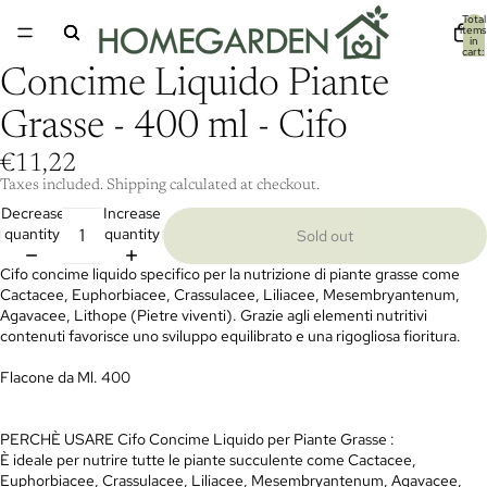
Total
items
in
cart:
0
Concime Liquido Piante
Grasse - 400 ml - Cifo
€11,22
Taxes included. Shipping calculated at checkout.
Decrease
Increase
quantity
quantity
Sold out
Cifo concime liquido specifico per la nutrizione di piante grasse come
Cactacee, Euphorbiacee, Crassulacee, Liliacee, Mesembryantenum,
Agavacee, Lithope (Pietre viventi). Grazie agli elementi nutritivi
contenuti favorisce uno sviluppo equilibrato e una rigogliosa fioritura.
Flacone da Ml. 400
PERCHÈ USARE Cifo Concime Liquido per Piante Grasse :
È ideale per nutrire tutte le piante succulente come Cactacee,
Euphorbiacee, Crassulacee, Liliacee, Mesembryantenum, Agavacee,