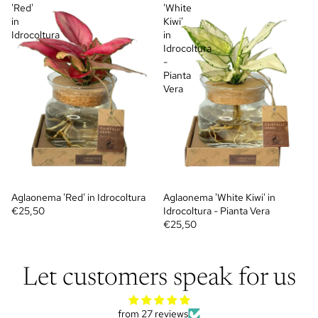
'Red'
'White
in
Kiwi'
Idrocoltura
in
Idrocoltura
-
Pianta
Vera
Aglaonema 'Red' in Idrocoltura
Aglaonema 'White Kiwi' in
€25,50
Idrocoltura - Pianta Vera
€25,50
Let customers speak for us
from 27 reviews