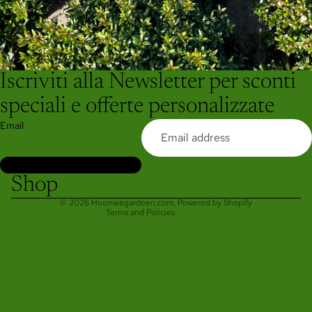
Iscriviti alla Newsletter per sconti
Refund policy
speciali e offerte personalizzate
Privacy policy
Email
Terms of service
Shipping policy
Contact information
Shop
Legal notice
© 2026
Hoomeegardeen.com
, Powered by Shopify
Terms and Policies