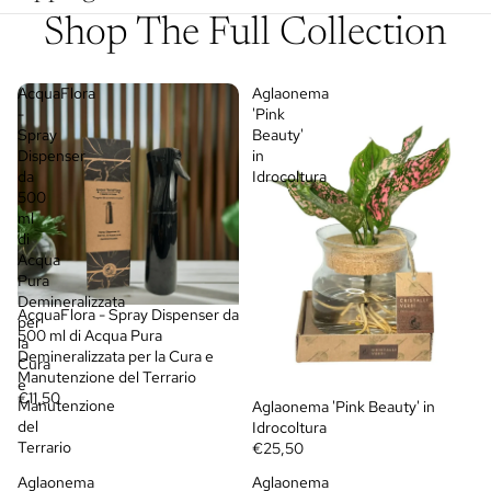
Shop The Full Collection
AcquaFlora
Aglaonema
-
'Pink
Spray
Beauty'
Dispenser
in
da
Idrocoltura
500
ml
di
Acqua
Pura
Demineralizzata
AcquaFlora - Spray Dispenser da
per
500 ml di Acqua Pura
la
Demineralizzata per la Cura e
Cura
Manutenzione del Terrario
e
€11,50
Manutenzione
Aglaonema 'Pink Beauty' in
del
Idrocoltura
Terrario
€25,50
Aglaonema
Aglaonema