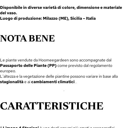
Disponibile in diverse varietà di colore, dimensione e materiale
del vaso.
Luogo di produzione: Milazzo (ME), Sicilia – Italia
NOTA BENE
Le piante vendute da Hoomeegardeen sono accompagnate dal
Passaporto delle Piante (PP)
come previsto dal regolamento
europeo.
L'altezza e la vegetazione delle piantine possono variare in base alla
stagionalità
e ai
cambiamenti climatici
.
CARATTERISTICHE
Il
Limone 4 Stagioni
è uno degli agrumi più amati e scenografici,