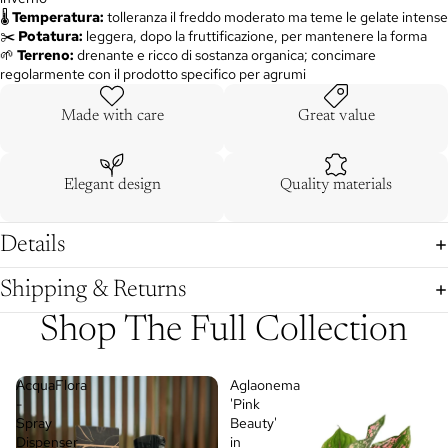
🌡️
Temperatura:
tolleranza il freddo moderato ma teme le gelate intense
✂️
Potatura:
leggera, dopo la fruttificazione, per mantenere la forma
🌱
Terreno:
drenante e ricco di sostanza organica; concimare
regolarmente con il prodotto specifico per agrumi
Made with care
Great value
Elegant design
Quality materials
Details
Shipping & Returns
Shop The Full Collection
AcquaFlora
Aglaonema
-
'Pink
Spray
Beauty'
Dispenser
in