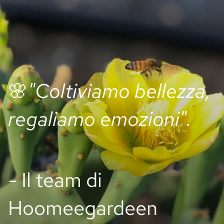
🌸
"Coltiviamo bellezza,
regaliamo emozioni".
- Il team di
Hoomeegardeen