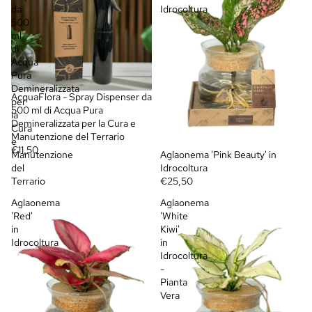
da
Idrocoltura
500
ml
di
Acqua
Pura
Demineralizzata
AcquaFlora - Spray Dispenser da
per
500 ml di Acqua Pura
la
Demineralizzata per la Cura e
Cura
Manutenzione del Terrario
e
€11,50
Manutenzione
Aglaonema 'Pink Beauty' in
del
Idrocoltura
Terrario
€25,50
Aglaonema
Aglaonema
'Red'
'White
in
Kiwi'
Idrocoltura
in
Idrocoltura
-
Pianta
Vera