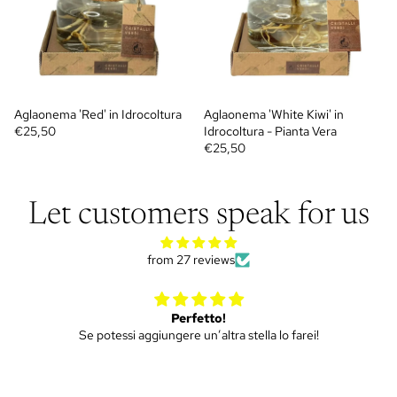
Aglaonema 'Red' in Idrocoltura
Aglaonema 'White Kiwi' in
€25,50
Idrocoltura - Pianta Vera
€25,50
Let customers speak for us
from 27 reviews
Mini ulivo
Piantina molto bella, spedizione efficiente e puntuale.
Siamo soddisfatti di tutto!!