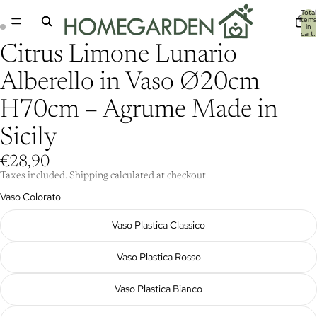
Total
items
in
cart:
0
Citrus Limone Lunario
Alberello in Vaso Ø20cm
H70cm – Agrume Made in
Sicily
€28,90
Taxes included. Shipping calculated at checkout.
Vaso Colorato
Vaso Plastica Classico
Vaso Plastica Rosso
Vaso Plastica Bianco