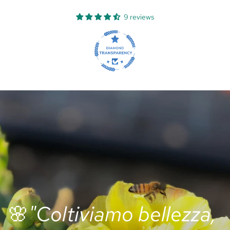
9 reviews
🌸
"Coltiviamo bellezza,