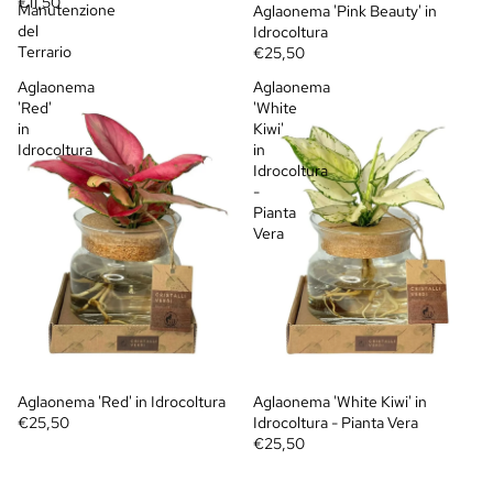
€11,50
Manutenzione
Aglaonema 'Pink Beauty' in
del
Idrocoltura
Terrario
€25,50
Aglaonema
Aglaonema
'Red'
'White
in
Kiwi'
Idrocoltura
in
Idrocoltura
-
Pianta
Vera
Aglaonema 'Red' in Idrocoltura
Aglaonema 'White Kiwi' in
€25,50
Idrocoltura - Pianta Vera
€25,50