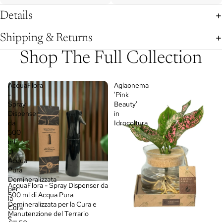
Details
Shipping & Returns
Shop The Full Collection
AcquaFlora
Aglaonema
-
'Pink
Spray
Beauty'
Dispenser
in
da
Idrocoltura
500
ml
di
Acqua
Pura
Demineralizzata
AcquaFlora - Spray Dispenser da
per
500 ml di Acqua Pura
la
Demineralizzata per la Cura e
Cura
Manutenzione del Terrario
e