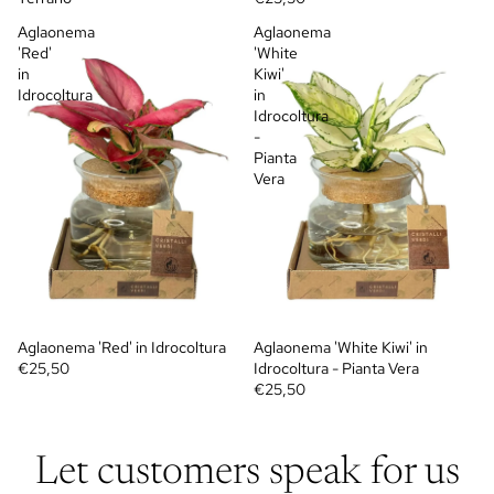
Aglaonema
Aglaonema
'Red'
'White
in
Kiwi'
Idrocoltura
in
Idrocoltura
-
Pianta
Vera
Aglaonema 'Red' in Idrocoltura
Aglaonema 'White Kiwi' in
€25,50
Idrocoltura - Pianta Vera
€25,50
Let customers speak for us