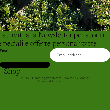
Iscriviti alla Newsletter per sconti
Refund policy
speciali e offerte personalizzate
Privacy policy
Email
Terms of service
Shipping policy
Contact information
Shop
Legal notice
© 2026
Hoomeegardeen.com
, Powered by Shopify
Terms and Policies