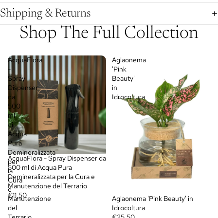
Shipping & Returns
Shop The Full Collection
AcquaFlora
Aglaonema
-
'Pink
Spray
Beauty'
Dispenser
in
da
Idrocoltura
500
ml
di
Acqua
Pura
Demineralizzata
AcquaFlora - Spray Dispenser da
per
500 ml di Acqua Pura
la
Demineralizzata per la Cura e
Cura
Manutenzione del Terrario
e
€11,50
Manutenzione
Aglaonema 'Pink Beauty' in
del
Idrocoltura
Terrario
€25,50