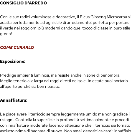
CONSIGLIO D'ARREDO
Con le sue radici voluminose e decorative, il Ficus Ginseng
Microcarpa
si
adatta perfettamente ad ogni stile di arredamento: perfetto per portare
il verde nei soggiorni più moderni dando quel tocco di classe in puro stile
green!
COME CURARLO
Esposizione:
Predilige ambienti luminosi, ma resiste anche in zone di penombra.
Meglio tenerlo alla larga dai raggi diretti del sole. In estate puoi portarlo
all'aperto
purché
sia ben riparato.
Annaffiatura:
Le piace avere il terriccio sempre leggermente umido ma non gradisce i
ristagni. Controlla la superficie in profondità settimanalmente e procedi
con innaffiature moderate facendo attenzione che il terriccio sia tornato
asciutto prima di bagnare di nuovo. Non ama i depositi calcarei; innaffialo