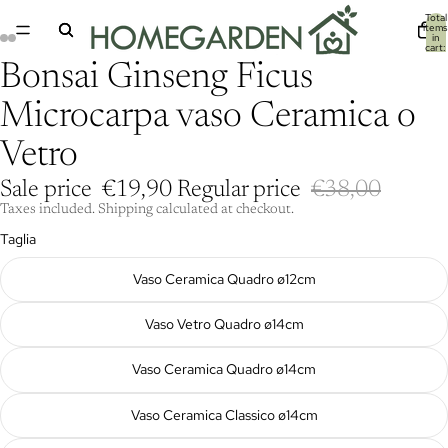
Total
items
in
cart:
ay
ay
0
deo
deo
Bonsai Ginseng Ficus
Microcarpa vaso Ceramica o
Vetro
Sale price
€19,90
Regular price
€38,00
Taxes included. Shipping calculated at checkout.
Taglia
Vaso Ceramica Quadro ø12cm
Vaso Vetro Quadro ø14cm
Vaso Ceramica Quadro ø14cm
Vaso Ceramica Classico ø14cm