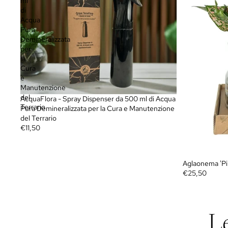
ml
di
Acqua
Pura
Demineralizzata
per
la
Cura
e
Manutenzione
del
AcquaFlora - Spray Dispenser da 500 ml di Acqua
Terrario
Pura Demineralizzata per la Cura e Manutenzione
del Terrario
€11,50
Aglaonema 'Pin
€25,50
L