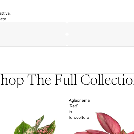
attiva.
ate.
hop The Full Collecti
Aglaonema
'Red'
in
Idrocoltura