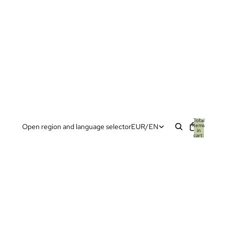
Total
items
Open region and language selector
EUR
/
EN
in
cart:
0