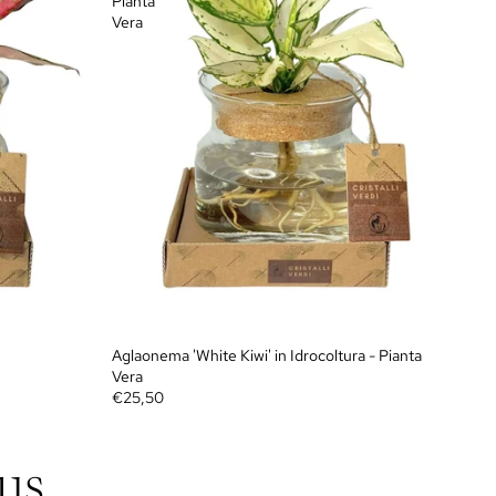
Pianta
Vera
Aglaonema 'White Kiwi' in Idrocoltura - Pianta
Vera
€25,50
us