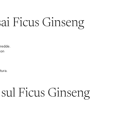
sai Ficus Ginseng
fredde.
non
atura.
sul Ficus Ginseng