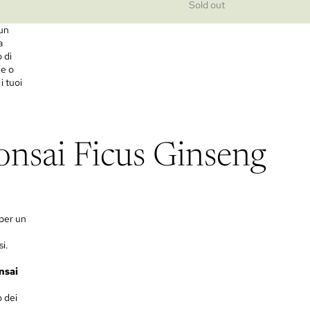
Sold out
 un
a
 di
ie o
i tuoi
Bonsai Ficus Ginseng
 per un
si.
nsai
o dei