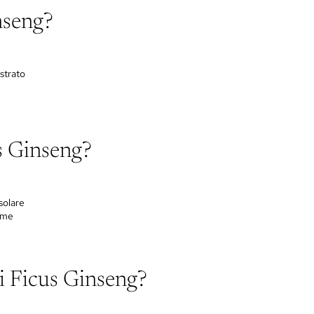
nseng?
strato
s Ginseng?
solare
come
i Ficus Ginseng?