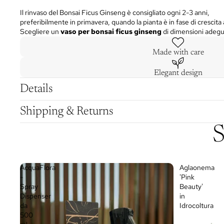
Il rinvaso del Bonsai Ficus Ginseng è consigliato ogni 2-3 anni,
preferibilmente in primavera, quando la pianta è in fase di crescita 
Scegliere un
vaso per bonsai ficus ginseng
di dimensioni adegu
Made with care
Elegant design
Details
Shipping & Returns
S
AcquaFlora
Aglaonema
-
'Pink
Spray
Beauty'
Dispenser
in
da
Idrocoltura
500