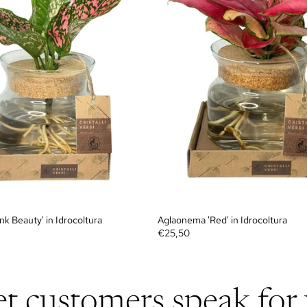
k Beauty' in Idrocoltura
Aglaonema 'Red' in Idrocoltura
€25,50
et customers speak for 