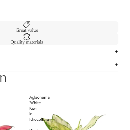
Great value
Quality materials
on
Aglaonema
'White
Kiwi'
in
Idrocoltura
-