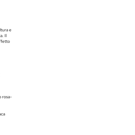
ltura e
. Il
ffetto
:
o rosa-
aca