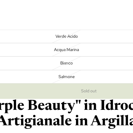
Verde Acido
Acqua Marina
Bianco
Salmone
Sold out
ple Beauty" in Idroc
Artigianale in Argill