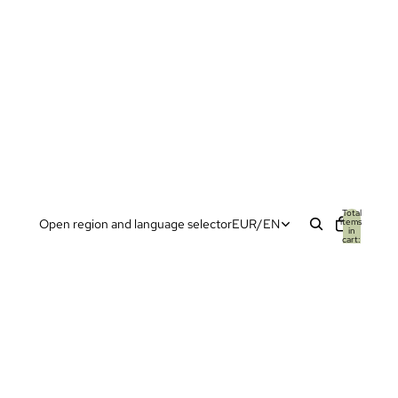
Total
items
Open region and language selector
EUR
/
EN
in
cart:
0