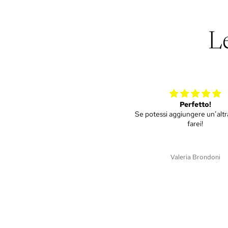
L
Perfetto!
Mini ulivo
potessi aggiungere un’altra stella lo
Piantina molto bella, sped
farei!
efficiente e puntuale. S
soddisfatti di tutto!!
Valeria Brondoni
Martina Dri