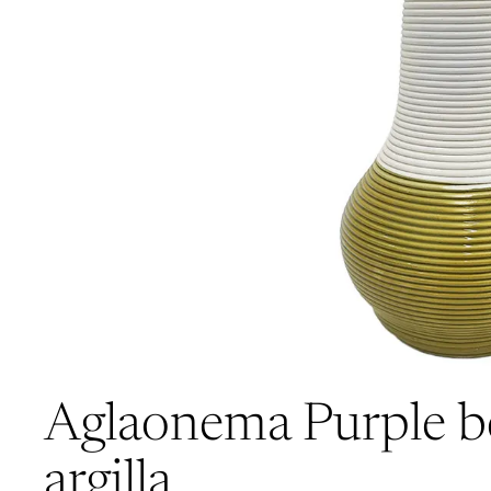
Aglaonema Purple bea
argilla