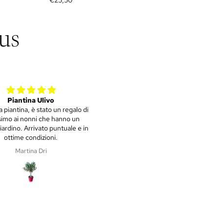
us
metta Rossa o PURSHA Ø15cm
Tutto perfetto
cm – Agrume Made in Sicily
Spedizione puntuale, imballaggio d
e lode e che dire... Piantine
stupende!!!! Grazie mille
MARIA KYRIAKOU
Marica Giacomazzo