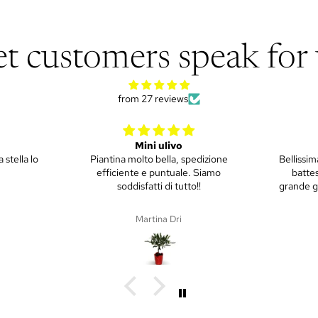
et customers speak for 
from 27 reviews
Piantina Ulivo
Mini Li
izione
Bellissima piantina, è stato un regalo di
H35/40
iamo
battesimo ai nonni che hanno un
grande giardino. Arrivato puntuale e in
ottime condizioni.
Martina Dri