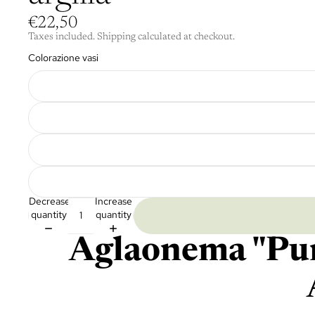
€22,50
Taxes included. Shipping calculated at checkout.
Colorazione vasi
Decrease
Increase
quantity
quantity
Aglaonema "Pur