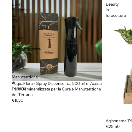
Spray
Beauty'
Dispenser
in
da
Idrocoltura
500
ml
di
Acqua
Pura
Demineralizzata
per
la
Cura
e
Manutenzione
del
AcquaFlora - Spray Dispenser da 500 ml di Acqua
Terrario
Pura Demineralizzata per la Cura e Manutenzione
del Terrario
€11,50
Aglaonema 'Pin
€25,50