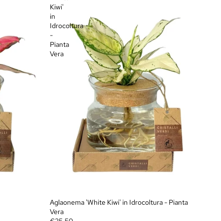
Kiwi'
in
Idrocoltura
-
Pianta
Vera
Aglaonema 'White Kiwi' in Idrocoltura - Pianta
Vera
€25,50