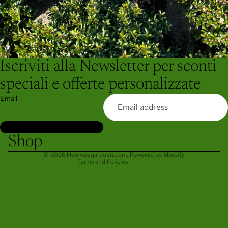
Iscriviti alla Newsletter per sconti
Refund policy
speciali e offerte personalizzate
Privacy policy
Email
Terms of service
Shipping policy
Contact information
Shop
Legal notice
© 2026
Hoomeegardeen.com
, Powered by Shopify
Terms and Policies