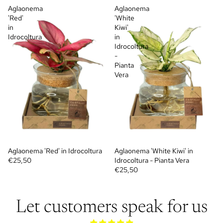
Aglaonema
Aglaonema
'Red'
'White
in
Kiwi'
Idrocoltura
in
Idrocoltura
-
Pianta
Vera
Aglaonema 'Red' in Idrocoltura
Aglaonema 'White Kiwi' in
€25,50
Idrocoltura - Pianta Vera
€25,50
Let customers speak for us