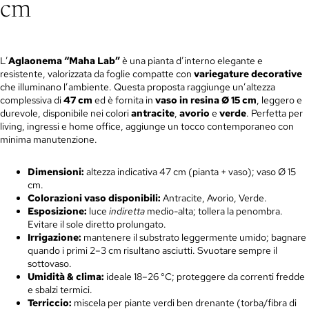
cm
L’
Aglaonema
“Maha Lab”
è una pianta d’interno elegante e
resistente, valorizzata da foglie compatte con
variegature decorative
che illuminano l’ambiente. Questa proposta raggiunge un’altezza
complessiva di
47 cm
ed è fornita in
vaso in resina Ø 15 cm
, leggero e
durevole, disponibile nei colori
antracite
,
avorio
e
verde
. Perfetta per
living, ingressi e home office, aggiunge un tocco contemporaneo con
minima manutenzione.
Dimensioni:
altezza indicativa 47 cm (pianta + vaso); vaso Ø 15
cm.
Colorazioni vaso disponibili:
Antracite, Avorio, Verde.
Esposizione:
luce
indiretta
medio-alta; tollera la penombra.
Evitare il sole diretto prolungato.
Irrigazione:
mantenere il substrato leggermente umido; bagnare
quando i primi 2–3 cm risultano asciutti. Svuotare sempre il
sottovaso.
Umidità & clima:
ideale 18–26 °C; proteggere da correnti fredde
e sbalzi termici.
Terriccio
:
miscela per piante verdi ben drenante (torba/fibra di