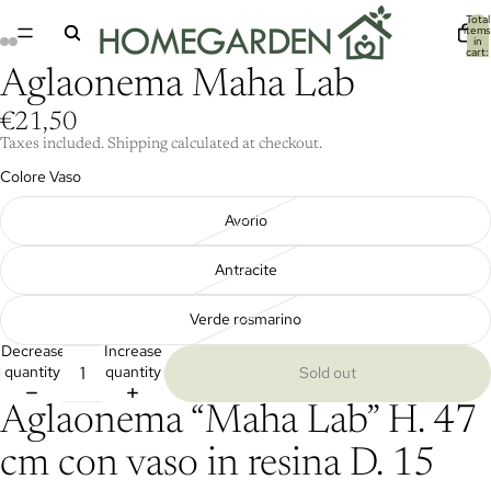
Total
items
in
cart:
0
Aglaonema Maha Lab
€21,50
Taxes included. Shipping calculated at checkout.
Colore Vaso
Avorio
Antracite
Verde rosmarino
Decrease
Increase
quantity
quantity
Sold out
Aglaonema “Maha Lab” H. 47
cm con vaso in resina D. 15